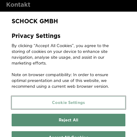
Kontakt
SCHOCK GMBH
SCHOCK GmbH
Privacy Settings
Hofbauerstraße 1
By clicking “Accept All Cookies”, you agree to the
94209 Regen
storing of cookies on your device to enhance site
Deutschland
navigation, analyse site usage, and assist in our
marketing efforts.
T +49 9921 600 302
Note on browser compatibility: In order to ensure
F +49 9921 600-253
optimal presentation and use of this website, we
recommend using a current web browser version.
ersatzteilshop@schock.de
Cookie Settings
Reject All
Copyright © 2026 SCHOCK GmbH