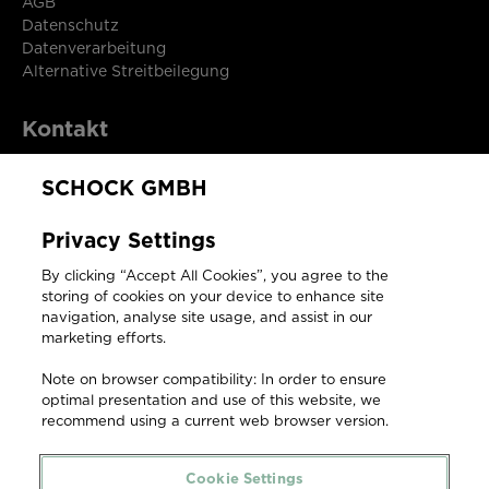
AGB
Datenschutz
Datenverarbeitung
Alternative Streitbeilegung
Kontakt
SCHOCK GMBH
SCHOCK GmbH
Privacy Settings
Hofbauerstraße 1
By clicking “Accept All Cookies”, you agree to the
94209 Regen
storing of cookies on your device to enhance site
Deutschland
navigation, analyse site usage, and assist in our
marketing efforts.
T +49 9921 600 302
Note on browser compatibility: In order to ensure
F +49 9921 600-253
optimal presentation and use of this website, we
recommend using a current web browser version.
ersatzteilshop@schock.de
Cookie Settings