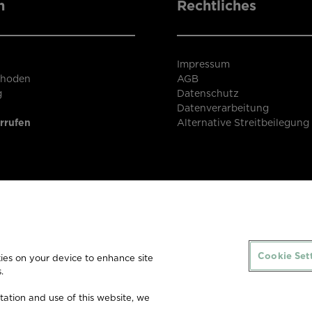
n
Rechtliches
Impressum
thoden
AGB
g
Datenschutz
Datenverarbeitung
rrufen
Alternative Streitbeilegung
Cookie Set
kies on your device to enhance site
.
tation and use of this website, we